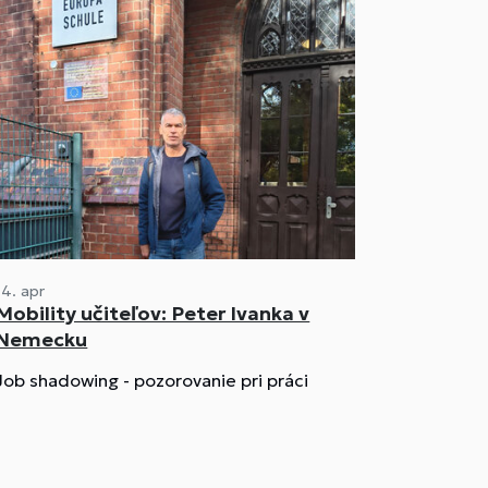
14. apr
Mobility učiteľov: Peter Ivanka v
Nemecku
Job shadowing - pozorovanie pri práci