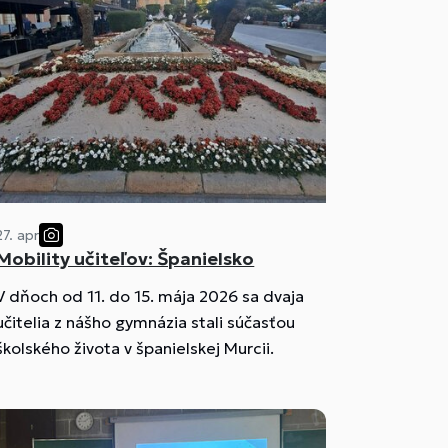
27. apr
Mobility učiteľov: Španielsko
V dňoch od 11. do 15. mája 2026 sa dvaja
učitelia z nášho gymnázia stali súčasťou
školského života v španielskej Murcii.