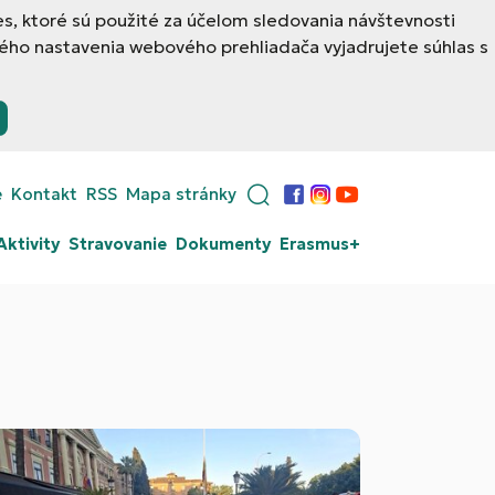
, ktoré sú použité za účelom sledovania návštevnosti
ého nastavenia webového prehliadača vyjadrujete súhlas s
e
Kontakt
RSS
Mapa stránky
Facebook
Instagram
YouTube
Aktivity
Stravovanie
Dokumenty
Erasmus+