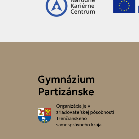
Gymnázium
Partizánske
Organizácia je v
zriaďovateľskej pôsobnosti
Trenčianskeho
samosprávneho kraja