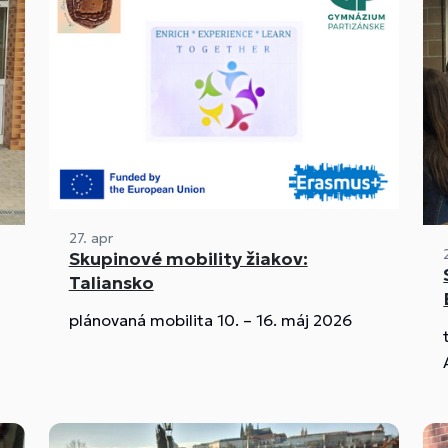
27. apr
Skupinové mobility žiakov:
Taliansko
plánovaná mobilita 10. – 16. máj 2026