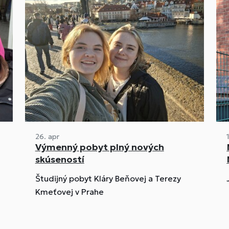
26. apr
Výmenný pobyt plný nových
skúseností
Študijný pobyt Kláry Beňovej a Terezy
Kmeťovej v Prahe