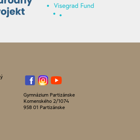
ný
Facebook
Instagram
YouTube
Gymnázium Partizánske
Komenského 2/1074
958 01 Partizánske