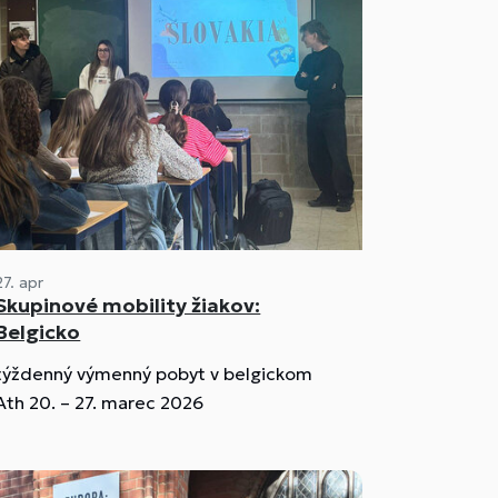
27. apr
Skupinové mobility žiakov:
Belgicko
týždenný výmenný pobyt v belgickom
Ath 20. – 27. marec 2026