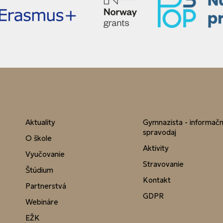
Aktuality
Gymnazista - informač
spravodaj
O škole
Aktivity
Vyučovanie
Stravovanie
Štúdium
Kontakt
Partnerstvá
GDPR
Webináre
EŽK