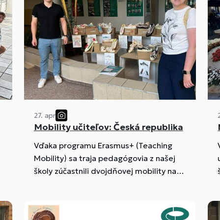
27. apr
Mobility učiteľov: Česká republika
Vďaka programu Erasmus+ (Teaching
Mobility) sa traja pedagógovia z našej
školy zúčastnili dvojdňovej mobility na
Gymnáziu Zlín – Lesní čtvrť