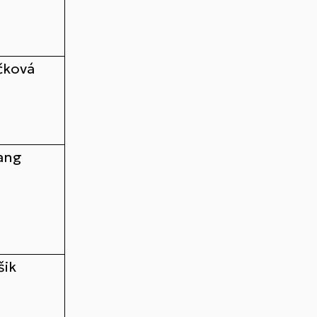
čková
ang
šik