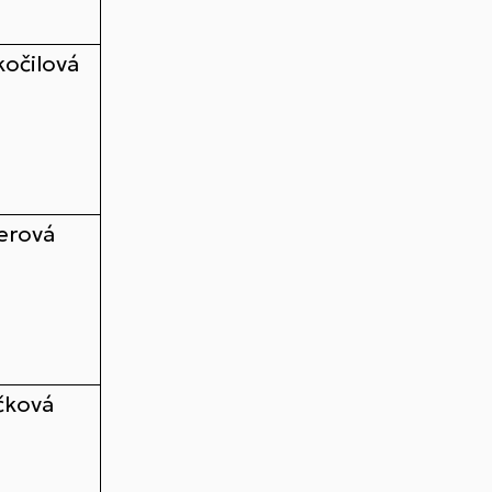
kočilová
lerová
čková