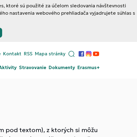
, ktoré sú použité za účelom sledovania návštevnosti
ého nastavenia webového prehliadača vyjadrujete súhlas s
e
Kontakt
RSS
Mapa stránky
Facebook
Instagram
YouTube
Aktivity
Stravovanie
Dokumenty
Erasmus+
am pod textom), z ktorých si môžu