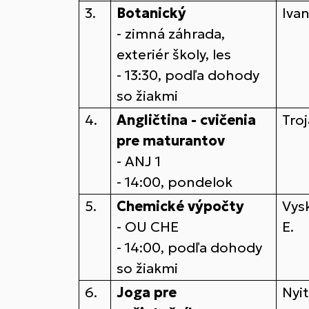
3.
Botanický
Iva
- zimná záhrada,
exteriér školy, les
- 13:30, podľa dohody
so žiakmi
4.
Angličtina - cvičenia
Tro
pre maturantov
- ANJ 1
- 14:00, pondelok
5.
Chemické výpočty
Vys
- OU CHE
E.
- 14:00, podľa dohody
so žiakmi
6.
Joga pre
Nyit