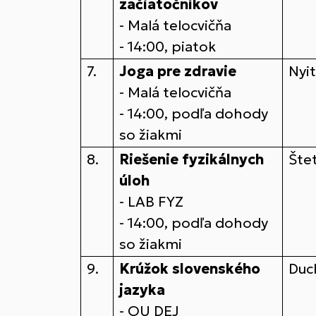
začiatočníkov
- Malá telocvičňa
- 14:00, piatok
7.
Joga pre zdravie
Nyit
- Malá telocvičňa
- 14:00, podľa dohody
so žiakmi
8.
Riešenie fyzikálnych
Štet
úloh
- LAB FYZ
- 14:00, podľa dohody
so žiakmi
9.
Krúžok slovenského
Duc
jazyka
- OU DEJ