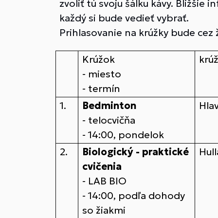
zvoliť tú svoju šálku kávy. Bližši
každý si bude vedieť vybrať.
Prihlasovanie na krúžky bude cez 
Krúžok
krú
- miesto
- termín
1.
Bedminton
Hla
- telocvičňa
- 14:00, pondelok
2.
Biologický - praktické
Hull
cvičenia
- LAB BIO
- 14:00, podľa dohody
so žiakmi