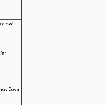
raiová
iar
hovičová