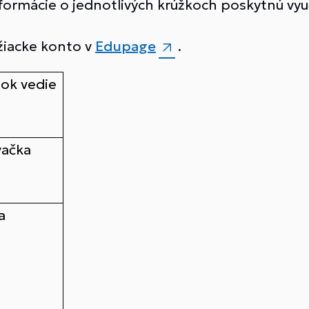
e informácie o jednotlivých krúžkoch poskytnú vy
žiacke konto v
Edupage
.
žok vedie
vačka
a