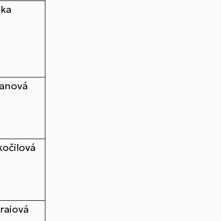
nka
janová
kočilová
raiová