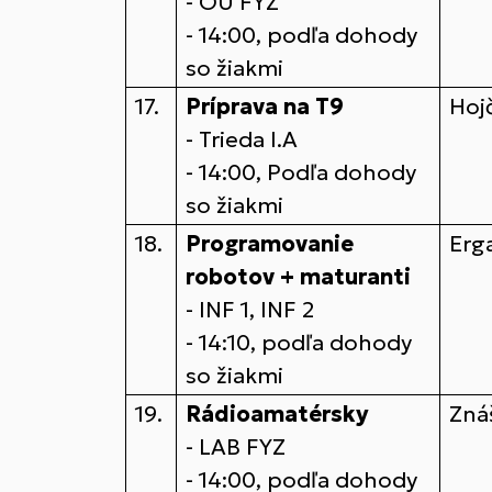
- OU FYZ
- 14:00, podľa dohody
so žiakmi
17.
Príprava na T9
Hoj
- Trieda I.A
- 14:00, Podľa dohody
so žiakmi
18.
Programovanie
Erg
robotov + maturanti
- INF 1, INF 2
- 14:10, podľa dohody
so žiakmi
19.
Rádioamatérsky
Zná
- LAB FYZ
- 14:00, podľa dohody