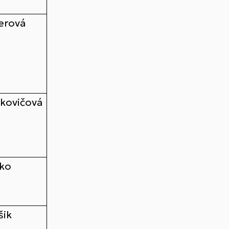
lerová
ikovičová
ko
šik