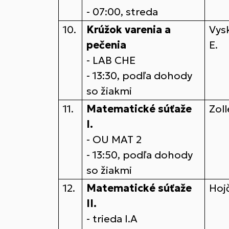
- 07:00, streda
10.
Krúžok varenia a
Vys
pečenia
E.
- LAB CHE
- 13:30, podľa dohody
so žiakmi
11.
Matematické súťaže
Zol
I.
- OU MAT 2
- 13:50, podľa dohody
so žiakmi
12.
Matematické súťaže
Hoj
II.
- trieda I.A