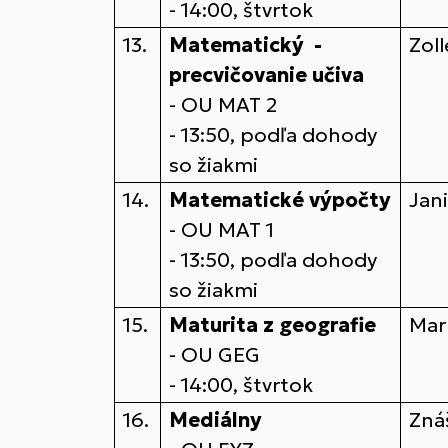
- 14:00, štvrtok
13.
Matematický -
Zol
precvičovanie učiva
- OU MAT 2
- 13:50, podľa dohody
so žiakmi
14.
Matematické výpočty
Jan
- OU MAT 1
- 13:50, podľa dohody
so žiakmi
15.
Maturita z geografie
Mar
- OU GEG
- 14:00, štvrtok
16.
Mediálny
Zná