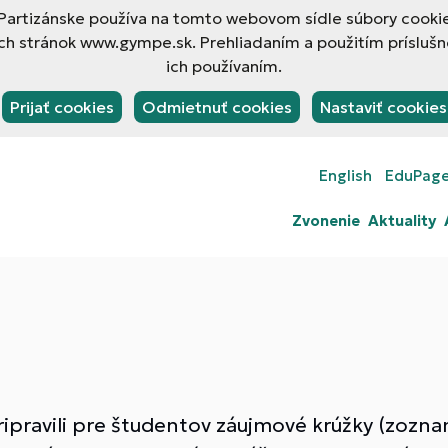
rtizánske používa na tomto webovom sídle súbory cookies
h stránok www.gympe.sk. Prehliadaním a použitím príslušn
ich používaním.
Prijať cookies
Odmietnuť cookies
Nastaviť cookies
English
EduPag
Zvonenie
Aktuality
pripravili pre študentov záujmové krúžky (zozn