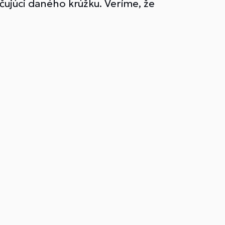
učujúci daného krúžku. Veríme, že