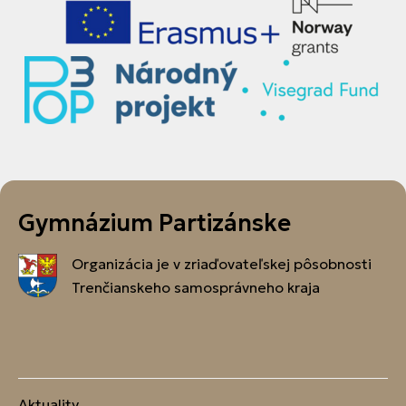
Gymnázium Partizánske
Organizácia je v zriaďovateľskej pôsobnosti
Trenčianskeho samosprávneho kraja
Aktuality