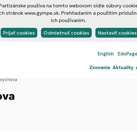
rtizánske používa na tomto webovom sídle súbory cookies
h stránok www.gympe.sk. Prehliadaním a použitím príslušn
ich používaním.
Prijať cookies
Odmietnuť cookies
Nastaviť cookies
English
EduPag
Zvonenie
Aktuality
výchova
ova