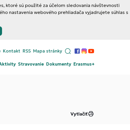
, ktoré sú použité za účelom sledovania návštevnosti
ého nastavenia webového prehliadača vyjadrujete súhlas s
e
Kontakt
RSS
Mapa stránky
Facebook
Instagram
YouTube
Aktivity
Stravovanie
Dokumenty
Erasmus+
Vytlačiť