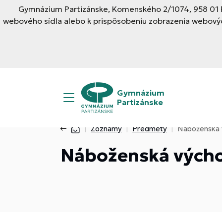
Gymnázium Partizánske, Komenského 2/1074, 958 01 Pa
webového sídla alebo k prispôsobeniu zobrazenia webovýc
Gymnázium
Partizánske
Zoznamy
Predmety
Náboženská 
Náboženská vých