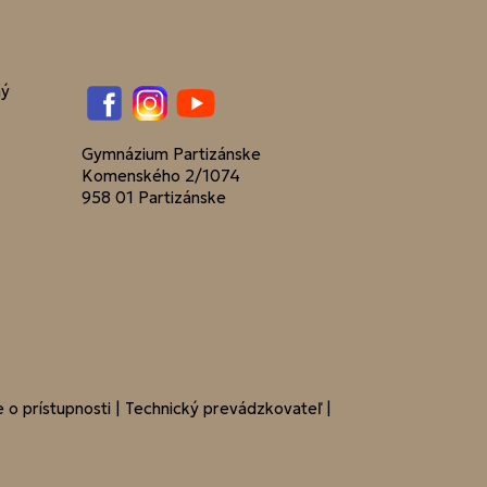
ný
Facebook
Instagram
YouTube
Gymnázium Partizánske
Komenského 2/1074
958 01 Partizánske
 o prístupnosti
|
Technický prevádzkovateľ
|