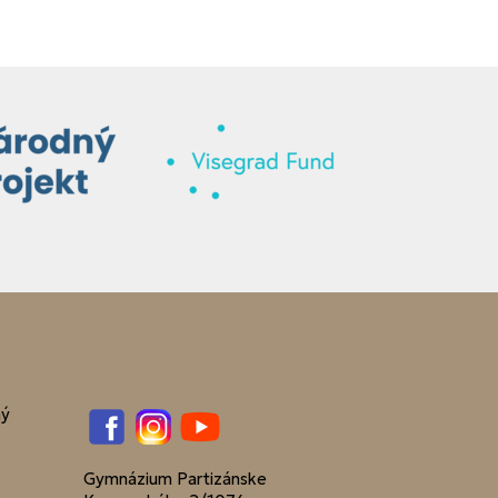
ný
Facebook
Instagram
YouTube
Gymnázium Partizánske