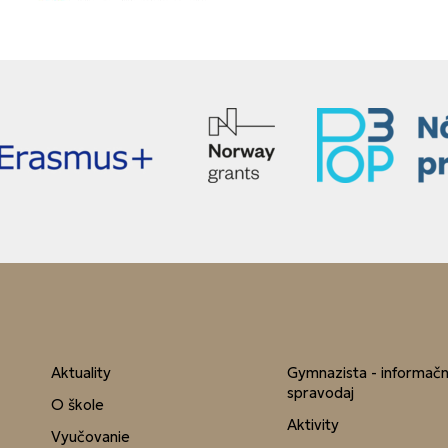
Aktuality
Gymnazista - informač
spravodaj
O škole
Aktivity
Vyučovanie