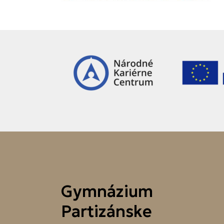
Gymnázium
Partizánske