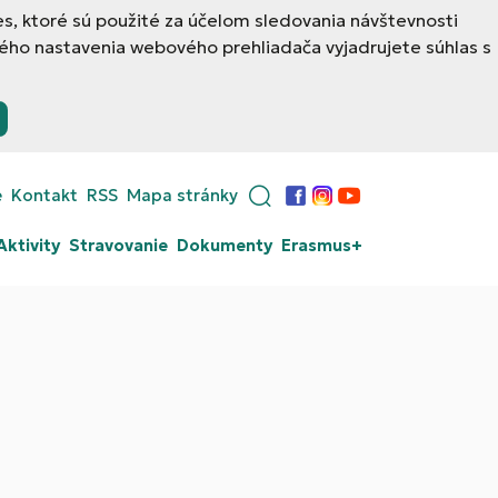
, ktoré sú použité za účelom sledovania návštevnosti
ého nastavenia webového prehliadača vyjadrujete súhlas s
e
Kontakt
RSS
Mapa stránky
Facebook
Instagram
YouTube
Aktivity
Stravovanie
Dokumenty
Erasmus+