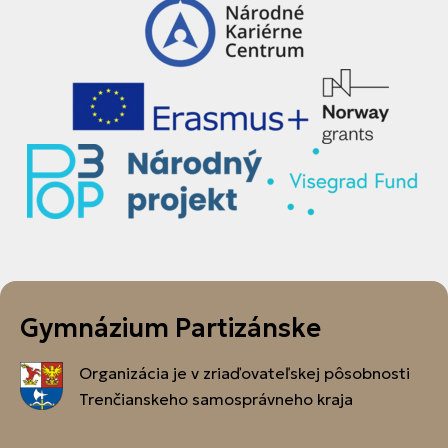
Gymnázium Partizánske
Organizácia je v zriaďovateľskej pôsobnosti
Trenčianskeho samosprávneho kraja