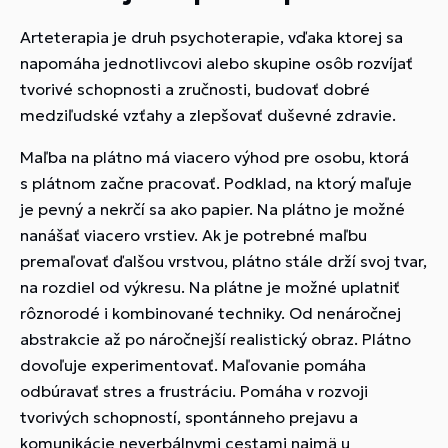
Arteterapia je druh psychoterapie, vďaka ktorej sa
napomáha jednotlivcovi alebo skupine osôb rozvíjať
tvorivé schopnosti a zručnosti, budovať dobré
medziľudské vzťahy a zlepšovať duševné zdravie.
Maľba na plátno má viacero výhod pre osobu, ktorá
s plátnom začne pracovať. Podklad, na ktorý maľuje
je pevný a nekrčí sa ako papier. Na plátno je možné
nanášať viacero vrstiev. Ak je potrebné maľbu
premaľovať ďalšou vrstvou, plátno stále drží svoj tvar,
na rozdiel od výkresu. Na plátne je možné uplatniť
rôznorodé i kombinované techniky. Od nenáročnej
abstrakcie až po náročnejší realistický obraz. Plátno
dovoľuje experimentovať. Maľovanie pomáha
odbúravať stres a frustráciu. Pomáha v rozvoji
tvorivých schopností, spontánneho prejavu a
komunikácie neverbálnymi cestami najmä u