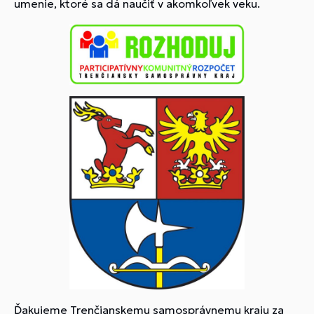
umenie, ktoré sa dá naučiť v akomkoľvek veku.
Ďakujeme Trenčianskemu samosprávnemu kraju za