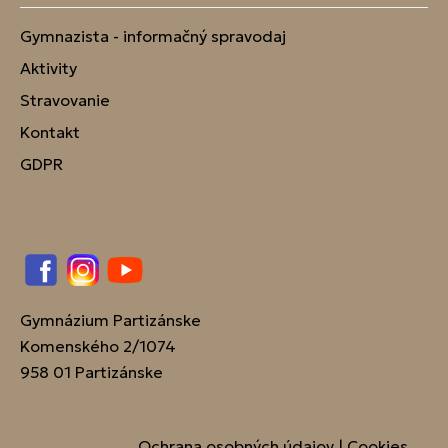
Gymnazista - informačný spravodaj
Aktivity
Stravovanie
Kontakt
GDPR
Facebook
Instagram
YouTube
Gymnázium Partizánske
Komenského 2/1074
958 01 Partizánske
Ochrana osobných údajov
|
Cookies