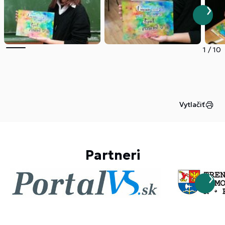
1
/
10
Vytlačiť
Partneri