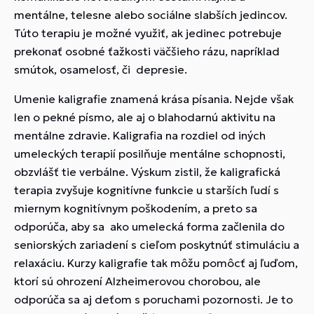
mentálne, telesne alebo sociálne slabších jedincov.
Túto terapiu je možné využiť, ak jedinec potrebuje
prekonať osobné ťažkosti väčšieho rázu, napríklad
smútok, osamelosť, či depresie.
Umenie kaligrafie znamená krása písania. Nejde však
len o pekné písmo, ale aj o blahodarnú aktivitu na
mentálne zdravie. Kaligrafia na rozdiel od iných
umeleckých terapií posilňuje mentálne schopnosti,
obzvlášť tie verbálne. Výskum zistil, že kaligrafická
terapia zvyšuje kognitívne funkcie u starších ľudí s
miernym kognitívnym poškodením, a preto sa
odporúča, aby sa ako umelecká forma začlenila do
seniorských zariadení s cieľom poskytnúť stimuláciu a
relaxáciu. Kurzy kaligrafie tak môžu pomôcť aj ľuďom,
ktorí sú ohrození Alzheimerovou chorobou, ale
odporúča sa aj deťom s poruchami pozornosti. Je to