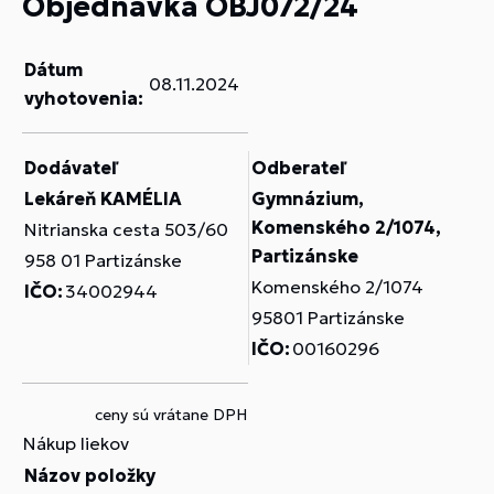
Objednávka OBJ072/24
Dátum
08.11.2024
vyhotovenia:
Dodávateľ
Odberateľ
Lekáreň KAMÉLIA
Gymnázium,
Komenského 2/1074,
Nitrianska cesta 503/60
Partizánske
958 01 Partizánske
Komenského 2/1074
IČO:
34002944
95801 Partizánske
IČO:
00160296
ceny sú vrátane DPH
Nákup liekov
Názov položky