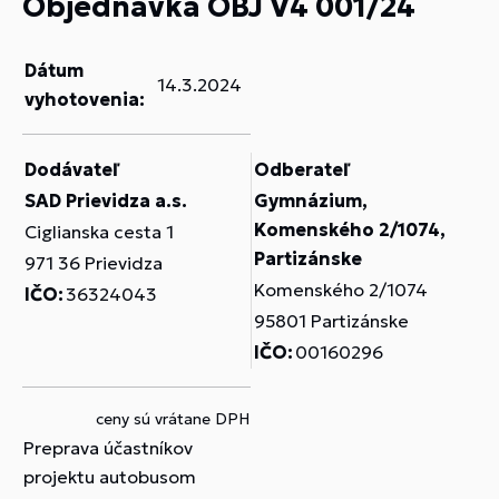
Objednávka OBJ V4 001/24
Dátum
14.3.2024
vyhotovenia:
Dodávateľ
Odberateľ
SAD Prievidza a.s.
Gymnázium,
Komenského 2/1074,
Ciglianska cesta 1
Partizánske
971 36 Prievidza
Komenského 2/1074
IČO:
36324043
95801 Partizánske
IČO:
00160296
ceny sú vrátane DPH
Preprava účastníkov
projektu autobusom