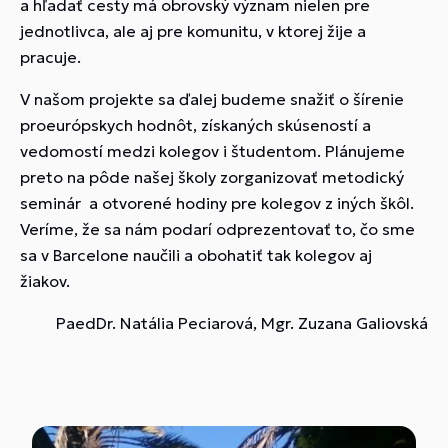
a hľadať cesty má obrovský význam nielen pre
jednotlivca, ale aj pre komunitu, v ktorej žije a
pracuje.
V našom projekte sa ďalej budeme snažiť o šírenie
proeurópskych hodnôt, získaných skúseností a
vedomostí medzi kolegov i študentom. Plánujeme
preto na pôde našej školy zorganizovať metodický
seminár a otvorené hodiny pre kolegov z iných škôl.
Veríme, že sa nám podarí odprezentovať to, čo sme
sa v Barcelone naučili a obohatiť tak kolegov aj
žiakov.
PaedDr. Natália Peciarová, Mgr. Zuzana Galiovská