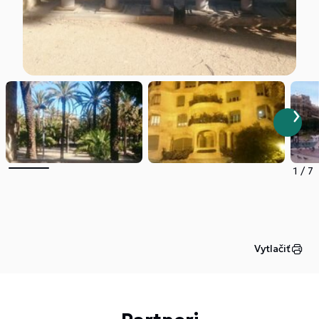
1
/
7
Vytlačiť