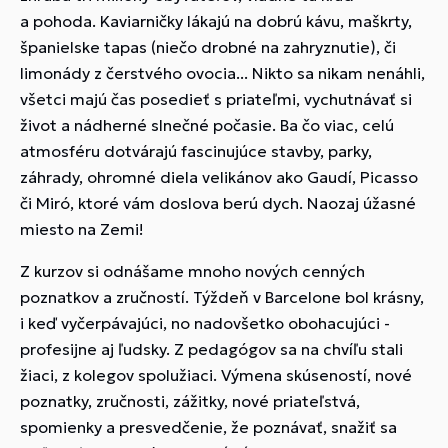
a pohoda. Kaviarničky lákajú na dobrú kávu, maškrty,
španielske tapas (niečo drobné na zahryznutie), či
limonády z čerstvého ovocia... Nikto sa nikam nenáhli,
všetci majú čas posedieť s priateľmi, vychutnávať si
život a nádherné slnečné počasie. Ba čo viac, celú
atmosféru dotvárajú fascinujúce stavby, parky,
záhrady, ohromné diela velikánov ako Gaudí, Picasso
či Miró, ktoré vám doslova berú dych. Naozaj úžasné
miesto na Zemi!
Z kurzov si odnášame mnoho nových cenných
poznatkov a zručností. Týždeň v Barcelone bol krásny,
i keď vyčerpávajúci, no nadovšetko obohacujúci -
profesijne aj ľudsky. Z pedagógov sa na chvíľu stali
žiaci, z kolegov spolužiaci. Výmena skúseností, nové
poznatky, zručnosti, zážitky, nové priateľstvá,
spomienky a presvedčenie, že poznávať, snažiť sa