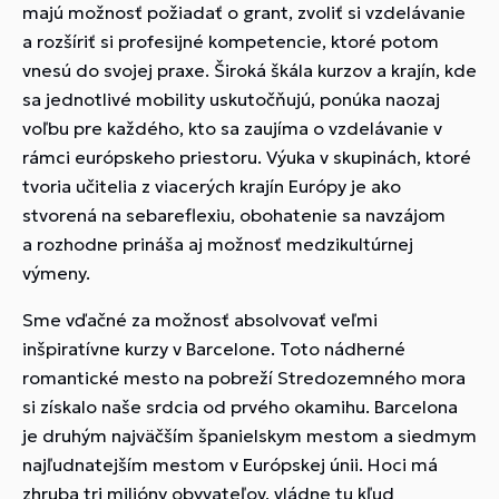
majú možnosť požiadať o grant, zvoliť si vzdelávanie
a rozšíriť si profesijné kompetencie, ktoré potom
vnesú do svojej praxe. Široká škála kurzov a krajín, kde
sa jednotlivé mobility uskutočňujú, ponúka naozaj
voľbu pre každého, kto sa zaujíma o vzdelávanie v
rámci európskeho priestoru. Výuka v skupinách, ktoré
tvoria učitelia z viacerých krajín Európy je ako
stvorená na sebareflexiu, obohatenie sa navzájom
a rozhodne prináša aj možnosť medzikultúrnej
výmeny.
Sme vďačné za možnosť absolvovať veľmi
inšpiratívne kurzy v Barcelone. Toto nádherné
romantické mesto na pobreží Stredozemného mora
si získalo naše srdcia od prvého okamihu. Barcelona
je druhým najväčším španielskym mestom a siedmym
najľudnatejším mestom v Európskej únii. Hoci má
zhruba tri milióny obyvateľov, vládne tu kľud