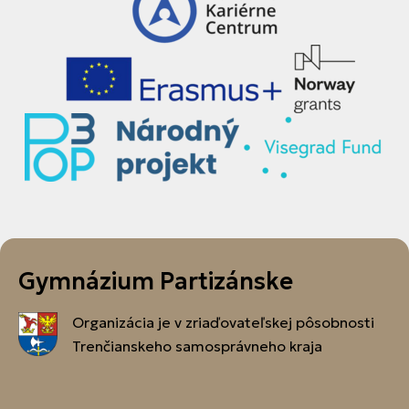
Gymnázium Partizánske
Organizácia je v zriaďovateľskej pôsobnosti
Trenčianskeho samosprávneho kraja