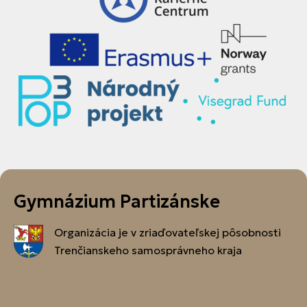
Gymnázium Partizánske
Organizácia je v zriaďovateľskej pôsobnosti
Trenčianskeho samosprávneho kraja