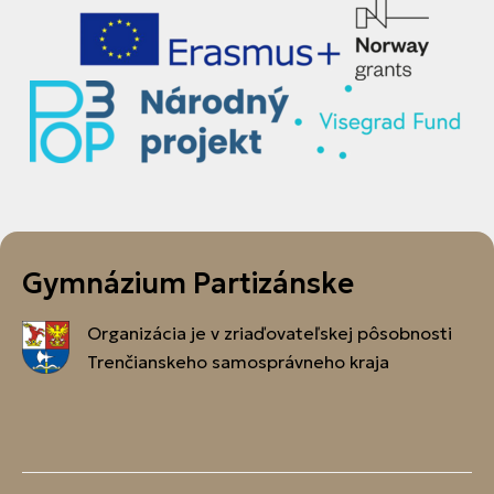
Gymnázium Partizánske
Organizácia je v zriaďovateľskej pôsobnosti
Trenčianskeho samosprávneho kraja