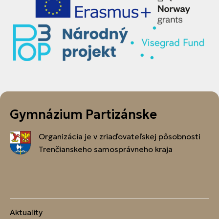
Gymnázium Partizánske
Organizácia je v zriaďovateľskej pôsobnosti
Trenčianskeho samosprávneho kraja
Aktuality