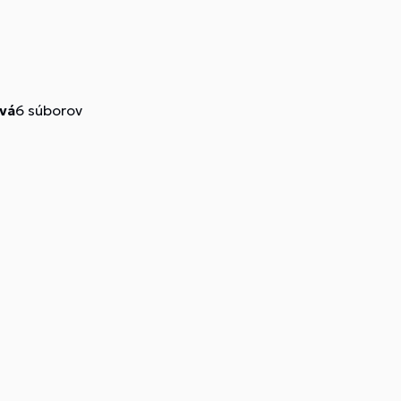
ivá
6 súborov