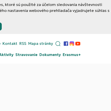
, ktoré sú použité za účelom sledovania návštevnosti
ého nastavenia webového prehliadača vyjadrujete súhlas s
e
Kontakt
RSS
Mapa stránky
Facebook
Instagram
YouTube
Aktivity
Stravovanie
Dokumenty
Erasmus+