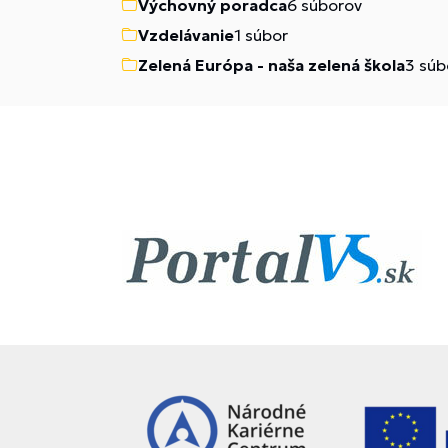
Výchovný poradca
6 súborov
Vzdelávanie
1 súbor
Zelená Európa - naša zelená škola
3 súb