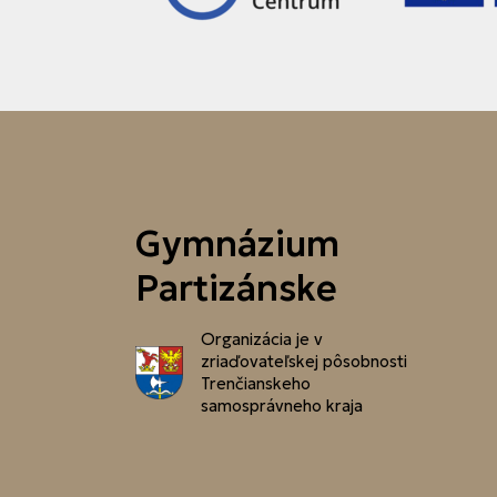
Gymnázium
Partizánske
Organizácia je v
zriaďovateľskej pôsobnosti
Trenčianskeho
samosprávneho kraja