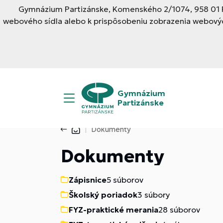
Gymnázium Partizánske, Komenského 2/1074, 958 01 Pa
webového sídla alebo k prispôsobeniu zobrazenia webovýc
Gymnázium
Partizánske
Dokumenty
Dokumenty
Zápisnice
5 súborov
Školský poriadok
3 súbory
FYZ-praktické merania
28 súborov