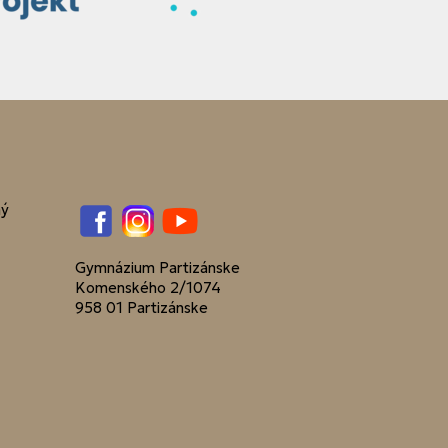
ný
Facebook
Instagram
YouTube
Gymnázium Partizánske
Komenského 2/1074
958 01 Partizánske