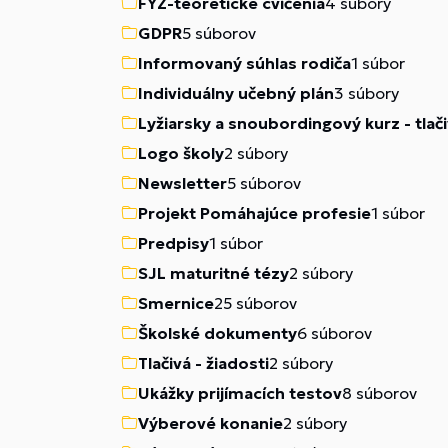
FYZ-teoretické cvičenia
4 súbory
GDPR
5 súborov
Informovaný súhlas rodiča
1 súbor
Individuálny učebný plán
3 súbory
Lyžiarsky a snoubordingový kurz - tlač
Logo školy
2 súbory
Newsletter
5 súborov
Projekt Pomáhajúce profesie
1 súbor
Predpisy
1 súbor
SJL maturitné tézy
2 súbory
Smernice
25 súborov
Školské dokumenty
6 súborov
Tlačivá - žiadosti
2 súbory
Ukážky prijímacích testov
8 súborov
Výberové konanie
2 súbory