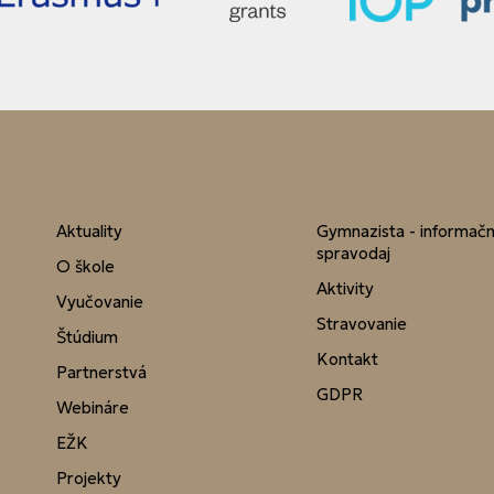
Aktuality
Gymnazista - informač
spravodaj
O škole
Aktivity
Vyučovanie
Stravovanie
Štúdium
Kontakt
Partnerstvá
GDPR
Webináre
EŽK
Projekty