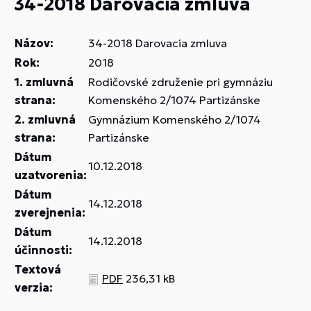
34-2018 Darovacia zmluva
Názov:
34-2018 Darovacia zmluva
Rok:
2018
1. zmluvná
Rodičovské združenie pri gymnáziu
strana:
Komenského 2/1074 Partizánske
2. zmluvná
Gymnázium Komenského 2/1074
strana:
Partizánske
Dátum
10.12.2018
uzatvorenia:
Dátum
14.12.2018
zverejnenia:
Dátum
14.12.2018
účinnosti:
Textová
PDF
236,31 kB
verzia: