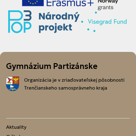
Gymnázium Partizánske
Organizácia je v zriaďovateľskej pôsobnosti
Trenčianskeho samosprávneho kraja
Aktuality