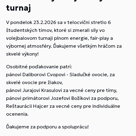
turnaj
V pondelok 23.2.2026 sa v telocvični stretlo 6
študentských tímov, ktoré si zmerali sily vo
volejbalovom turnaji plnom energie, fair-play a
výbornej atmosféry. Ďakujeme všetkým hráčom za
skvelé výkony!
Osobitné poďakovanie patrí:
pánovi Daliborovi Cvopovi - Sladučké ovocie, za
skvelé ovocie pre žiakov,
pánovi Jurajovi Krasulovi za vecné ceny pre tímy,
pánovi primátorovi Jozefovi Božíkovi za podporu,
Reštaurácii Hajcer za vecné ceny pre individuálne
ocenenia.
Ďakujeme za podporu a spoluprácu!