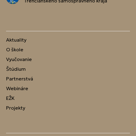
Trenčianskeho samosprávneho kraja
Aktuality
O škole
Vyučovanie
Štúdium
Partnerstvá
Webináre
EŽK
Projekty