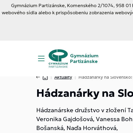
Gymnázium Partizánske, Komenského 2/1074, 958 01 Pa
webového sídla alebo k prispôsobeniu zobrazenia webovýc
Gymnázium
Partizánske
Aktuality
Hádzanárky na Slovensko!
Hádzanárky na Sl
Hádzanárske družstvo v zložení T
Veronika Gajdošová, Vanessa Bohu
Bošanská, Naďa Horváthová,