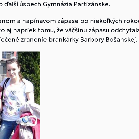
o o ďalší úspech Gymnázia Partizánske.
vnanom a napínavom zápase po niekoľkých rokoc
o aj napriek tomu, že väčšinu zápasu odchytal
iečené zranenie brankárky Barbory Bošanskej.