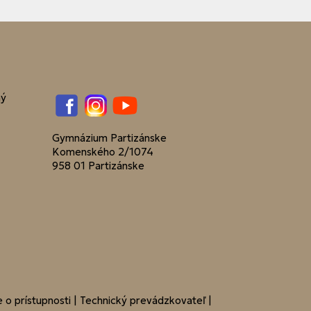
ný
Facebook
Instagram
YouTube
Gymnázium Partizánske
Komenského 2/1074
958 01 Partizánske
 o prístupnosti
|
Technický prevádzkovateľ
|