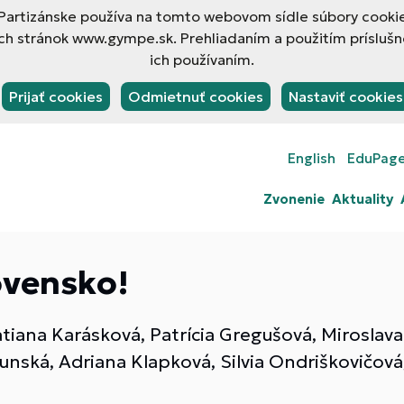
rtizánske používa na tomto webovom sídle súbory cookies
h stránok www.gympe.sk. Prehliadaním a použitím príslušn
ich používaním.
Prijať cookies
Odmietnuť cookies
Nastaviť cookies
English
EduPag
Zvonenie
Aktuality
ovensko!
atiana Karásková, Patrícia Gregušová, Mirosla
nská, Adriana Klapková, Silvia Ondriškovičová