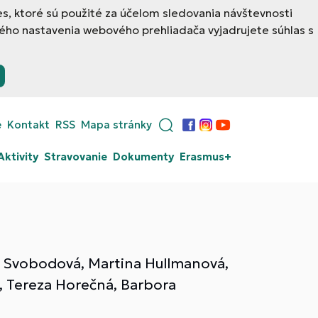
, ktoré sú použité za účelom sledovania návštevnosti
ého nastavenia webového prehliadača vyjadrujete súhlas s
e
Kontakt
RSS
Mapa stránky
Facebook
Instagram
YouTube
Aktivity
Stravovanie
Dokumenty
Erasmus+
va Svobodová, Martina Hullmanová,
, Tereza Horečná, Barbora