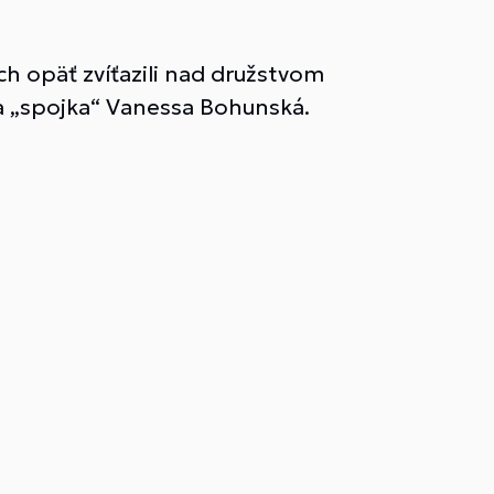
h opäť zvíťazili nad družstvom
a „spojka“ Vanessa Bohunská.