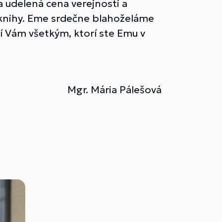
la udelená cena verejnosti a
j knihy. Eme srdečne blahoželáme
í Vám všetkým, ktorí ste Emu v
Mgr. Mária Pálešová