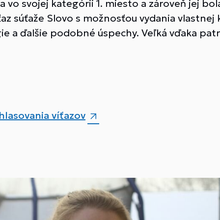
a vo svojej kategórii 1. miesto a zároveň jej bo
íťaz súťaže Slovo s možnosťou vydania vlastne
gie a ďalšie podobné úspechy. Veľká vďaka patr
lasovania víťazov