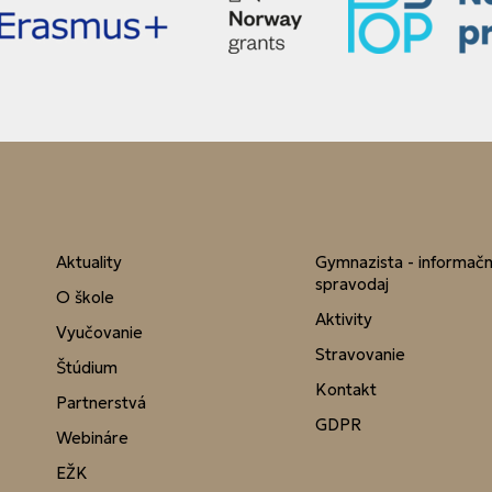
Aktuality
Gymnazista - informač
spravodaj
O škole
Aktivity
Vyučovanie
Stravovanie
Štúdium
Kontakt
Partnerstvá
GDPR
Webináre
EŽK