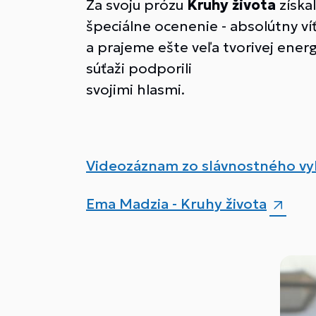
Za svoju prózu
Kruhy života
získal
špeciálne ocenenie - absolútny v
a prajeme ešte veľa tvorivej ener
súťaži podporili
svojimi hlasmi.
Videozáznam zo slávnostného vyh
Ema Madzia - Kruhy života