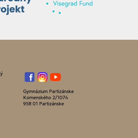
ný
Facebook
Instagram
YouTube
Gymnázium Partizánske
Komenského 2/1074
958 01 Partizánske