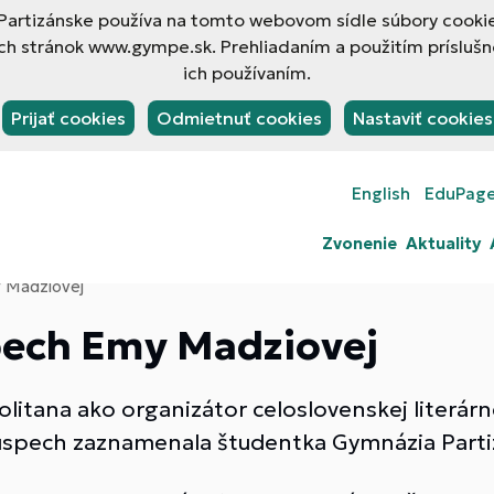
rtizánske používa na tomto webovom sídle súbory cookies
h stránok www.gympe.sk. Prehliadaním a použitím príslušn
ich používaním.
Prijať cookies
Odmietnuť cookies
Nastaviť cookies
English
EduPag
Zvonenie
Aktuality
 Madziovej
pech Emy Madziovej
litana ako organizátor celoslovenskej literárne
 úspech zaznamenala študentka Gymnázia Part