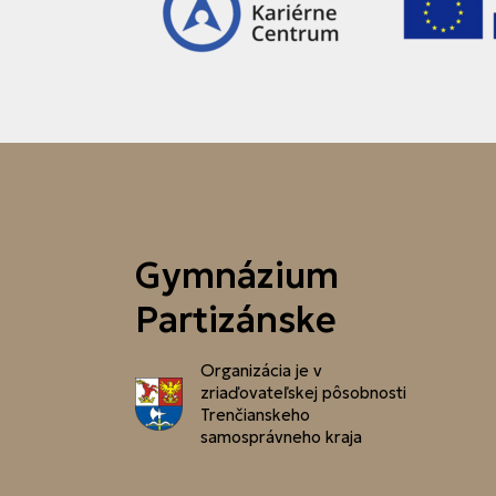
Gymnázium
Partizánske
Organizácia je v
zriaďovateľskej pôsobnosti
Trenčianskeho
samosprávneho kraja