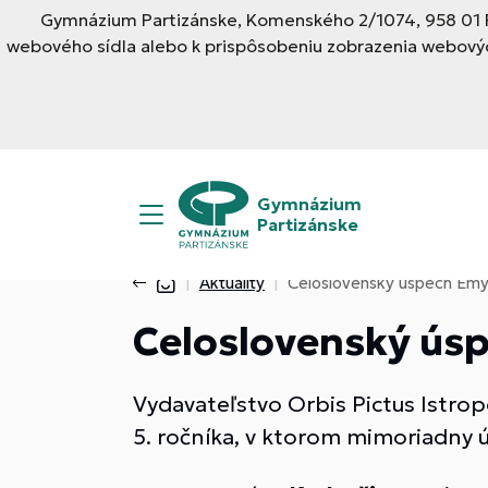
Gymnázium Partizánske, Komenského 2/1074, 958 01 Pa
webového sídla alebo k prispôsobeniu zobrazenia webovýc
Gymnázium
Partizánske
Aktuality
Celoslovenský úspech Emy
Celoslovenský ús
Vydavateľstvo Orbis Pictus Istropo
5. ročníka, v ktorom mimoriadny