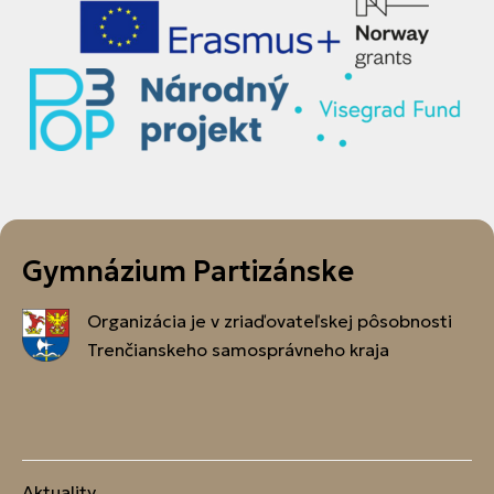
Gymnázium Partizánske
Organizácia je v zriaďovateľskej pôsobnosti
Trenčianskeho samosprávneho kraja
Aktuality