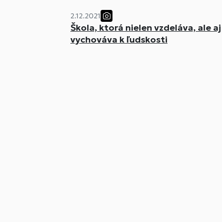
2.12.2021
Škola, ktorá nielen vzdeláva, ale aj
vychováva k ľudskosti