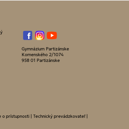
ný
Facebook
Instagram
YouTube
Gymnázium Partizánske
Komenského 2/1074
958 01 Partizánske
 o prístupnosti
|
Technický prevádzkovateľ
|