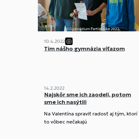
10.4.2022
Tím nášho gymnázia víťazom
14.2.2022
Najskôr sme ich zaodeli, potom
sme ich nasýtili
Na Valentína spraviť radosť aj tým, ktorí
to vôbec nečakajú