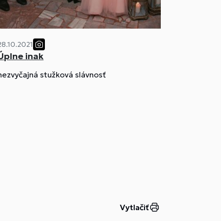
28.10.2021
Úplne inak
nezvyčajná stužková slávnosť
Vytlačiť