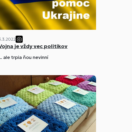
3.3.2022
Vojna je vždy vec politikov
... ale trpia ňou nevinní