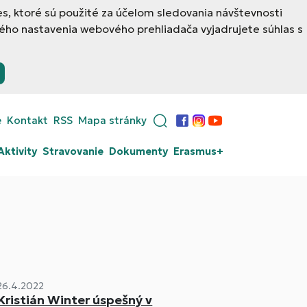
, ktoré sú použité za účelom sledovania návštevnosti
ého nastavenia webového prehliadača vyjadrujete súhlas s
e
Kontakt
RSS
Mapa stránky
Facebook
Instagram
YouTube
Aktivity
Stravovanie
Dokumenty
Erasmus+
26.4.2022
Kristián Winter úspešný v