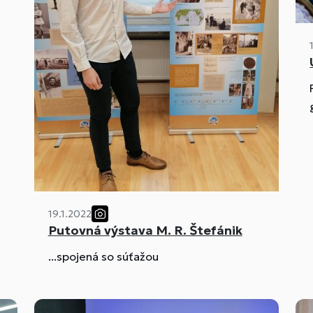
19.1.2022
Putovná výstava M. R. Štefánik
...spojená so súťažou