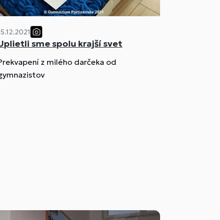
15.12.2021
Uplietli sme spolu krajší svet
Prekvapení z milého darčeka od
gymnazistov