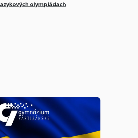
jazykových olympiádach