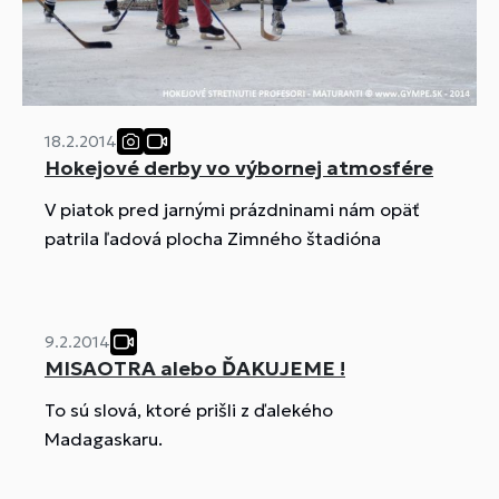
18.2.2014
Hokejové derby vo výbornej atmosfére
V piatok pred jarnými prázdninami nám opäť
patrila ľadová plocha Zimného štadióna
9.2.2014
MISAOTRA alebo ĎAKUJEME !
To sú slová, ktoré prišli z ďalekého
Madagaskaru.