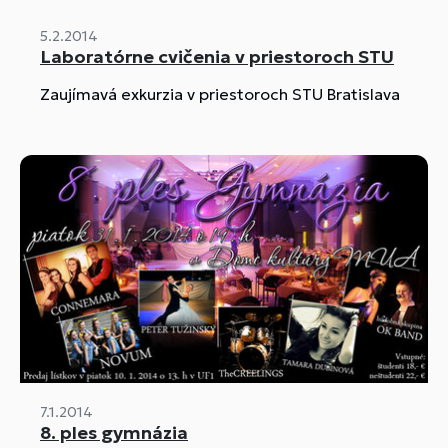
5.2.2014
Laboratórne cvičenia v priestoroch STU
Zaujímavá exkurzia v priestoroch STU Bratislava
7.1.2014
8. ples gymnázia