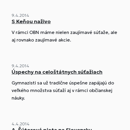
9.4.2014
S Keňou naživo
V rámci OBN máme nielen zaujímavé súťaže, ale
aj rovnako zaujímavé akcie.
9.4.2014
Úspechy na celoštátnych súťažiach
Gymnazisti sa už tradične úspešne zapájajú do
veľkého množstva súťaží aj v rámci občianskej
náuky.
4.4.2014
A. Šútorová piata na Slovensku