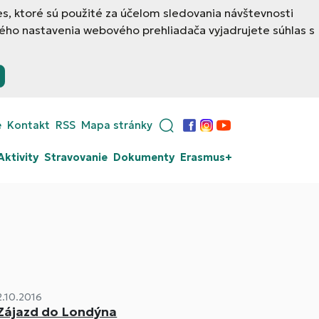
, ktoré sú použité za účelom sledovania návštevnosti
ého nastavenia webového prehliadača vyjadrujete súhlas s
e
Kontakt
RSS
Mapa stránky
Facebook
Instagram
YouTube
Aktivity
Stravovanie
Dokumenty
Erasmus+
2.10.2016
Zájazd do Londýna