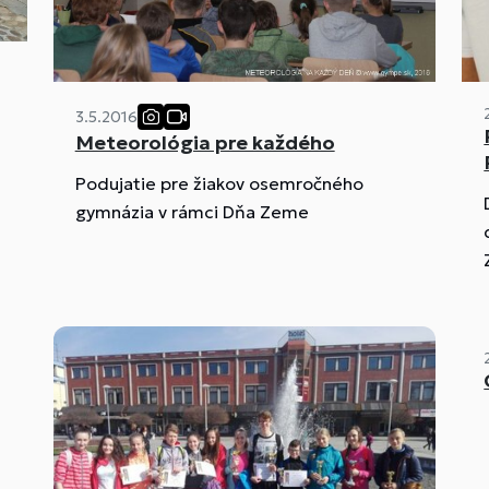
3.5.2016
Meteorológia pre každého
Podujatie pre žiakov osemročného
gymnázia v rámci Dňa Zeme