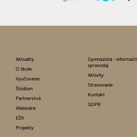
Aktuality
Gymnazista - informač
spravodaj
O škole
Aktivity
Vyučovanie
Stravovanie
Štúdium
Kontakt
Partnerstvá
GDPR
Webináre
EŽK
Projekty