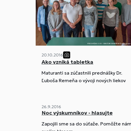
20.10.2016
Ako vzniká tabletka
Maturanti sa zúčastnili prednášky Dr.
Ľuboša Remeňa o vývoji nových liekov
26.9.2016
Noc výskumníkov - hlasujte
Zapojili sme sa do súťaže. Pomôžte ná