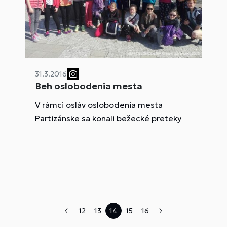
31.3.2016
Beh oslobodenia mesta
V rámci osláv oslobodenia mesta
Partizánske sa konali bežecké preteky
12
13
14
15
16