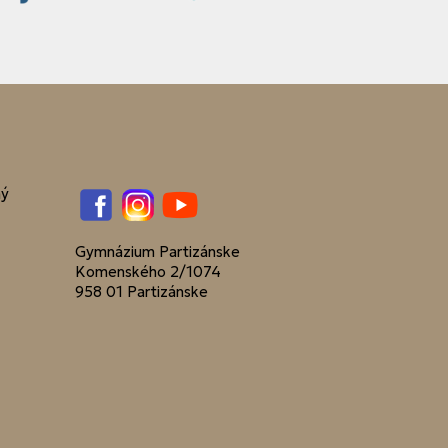
ný
Facebook
Instagram
YouTube
Gymnázium Partizánske
Komenského 2/1074
958 01 Partizánske