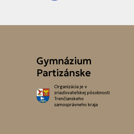
Gymnázium
Partizánske
Organizácia je v
zriaďovateľskej pôsobnosti
Trenčianskeho
samosprávneho kraja