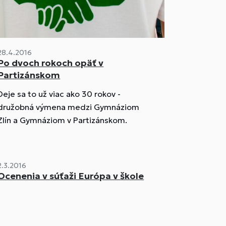
28.4.2016
Po dvoch rokoch opäť v
Partizánskom
Deje sa to už viac ako 30 rokov -
družobná výmena medzi Gymnáziom
Zlín a Gymnáziom v Partizánskom.
2.3.2016
Ocenenia v súťaži Európa v škole